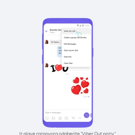
Iz glave razgovora odaberite "Viber Out poziv"