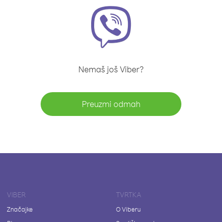
Nemaš još Viber?
Preuzmi odmah
VIBER
TVRTKA
Značajke
O Viberu