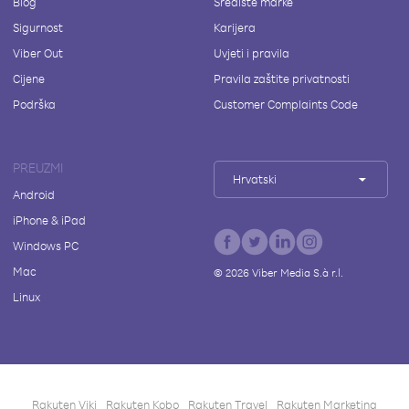
Blog
Središte marke
Sigurnost
Karijera
Viber Out
Uvjeti i pravila
Cijene
Pravila zaštite privatnosti
Podrška
Customer Complaints Code
PREUZMI
Hrvatski
Android
iPhone & iPad
Windows PC
Mac
©
2026
Viber Media S.à r.l.
Linux
Rakuten Viki
Rakuten Kobo
Rakuten Travel
Rakuten Marketing