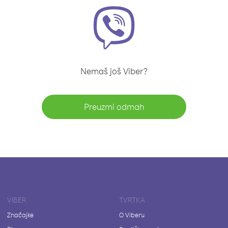
Nemaš još Viber?
Preuzmi odmah
VIBER
TVRTKA
Značajke
O Viberu