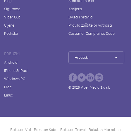
Blog
Središte marke
Sigurnost
Karijera
Viber Out
Uvjeti i pravila
Cijene
Pravila zaštite privatnosti
Podrška
Customer Complaints Code
PREUZMI
Hrvatski
Android
iPhone & iPad
Windows PC
Mac
©
2026
Viber Media S.à r.l.
Linux
Rakuten Viki
Rakuten Kobo
Rakuten Travel
Rakuten Marketing