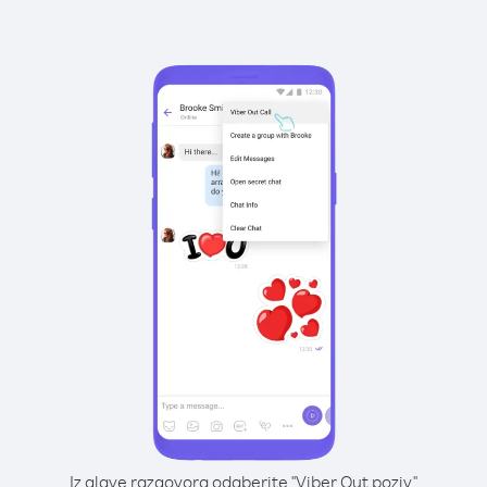
Iz glave razgovora odaberite "Viber Out poziv"