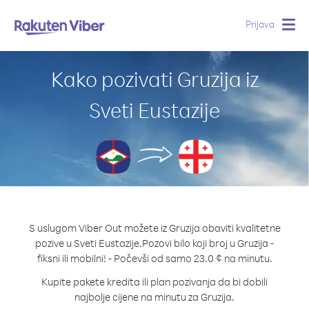
Prijava
Togg
navig
Kako pozivati Gruzija iz
Sveti Eustazije
S uslugom Viber Out možete iz Gruzija obaviti kvalitetne
pozive u Sveti Eustazije.
Pozovi bilo koji broj u Gruzija -
fiksni ili mobilni! - Počevši od samo 23.0 ¢ na minutu.
Kupite pakete kredita ili plan pozivanja da bi dobili
najbolje cijene na minutu za Gruzija.