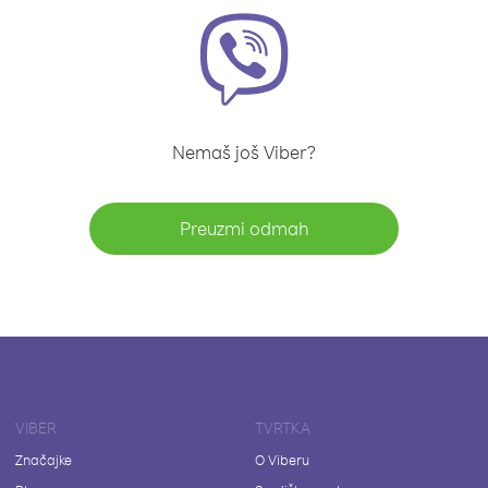
Nemaš još Viber?
Preuzmi odmah
VIBER
TVRTKA
Značajke
O Viberu