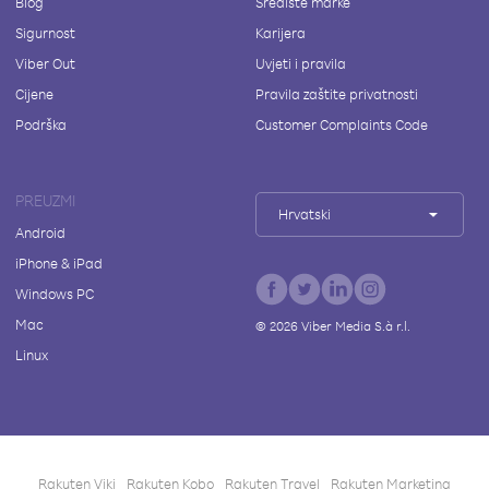
Blog
Središte marke
Sigurnost
Karijera
Viber Out
Uvjeti i pravila
Cijene
Pravila zaštite privatnosti
Podrška
Customer Complaints Code
PREUZMI
Hrvatski
Android
iPhone & iPad
Windows PC
Mac
©
2026
Viber Media S.à r.l.
Linux
Rakuten Viki
Rakuten Kobo
Rakuten Travel
Rakuten Marketing