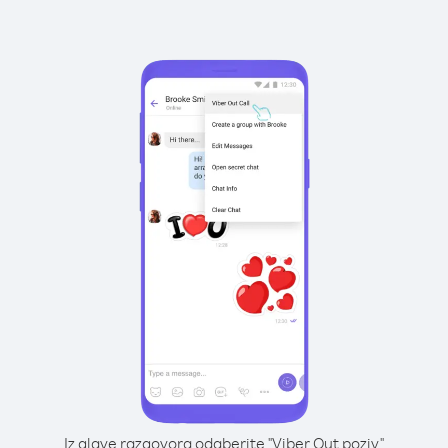
Iz glave razgovora odaberite "Viber Out poziv"