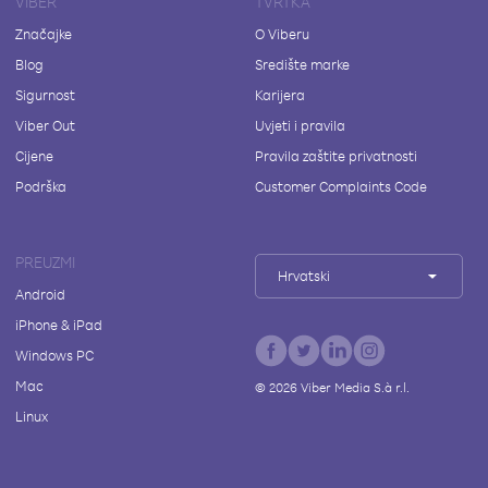
VIBER
TVRTKA
Značajke
O Viberu
Blog
Središte marke
Sigurnost
Karijera
Viber Out
Uvjeti i pravila
Cijene
Pravila zaštite privatnosti
Podrška
Customer Complaints Code
PREUZMI
Hrvatski
Android
iPhone & iPad
Windows PC
Mac
©
2026
Viber Media S.à r.l.
Linux