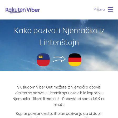
Prijava
Togg
navig
Kako pozivati Njemačka iz
Lihtenštajn
S uslugom Viber Out možete iz Njemačka obaviti
kvalitetne pozive u Lihtenštajn.
Pozovi bilo koji broj u
Njemačka - fiksni ili mobilni! - Počevši od samo 1.9 ¢ na
minutu.
Kupite pakete kredita ili plan pozivanja da bi dobili