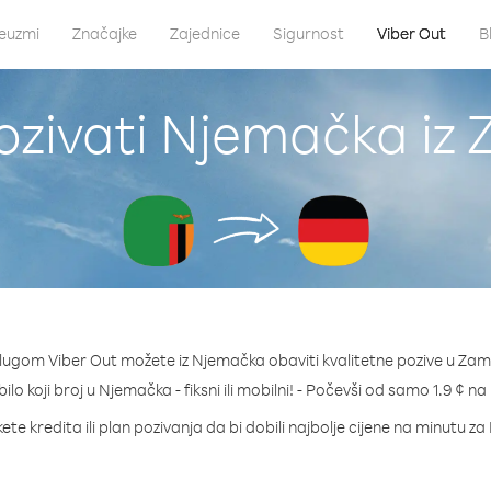
euzmi
Značajke
Zajednice
Sigurnost
Viber Out
B
ozivati Njemačka iz 
lugom Viber Out možete iz Njemačka obaviti kvalitetne pozive u Zam
bilo koji broj u Njemačka - fiksni ili mobilni! - Počevši od samo 1.9 ¢ na
ete kredita ili plan pozivanja da bi dobili najbolje cijene na minutu z