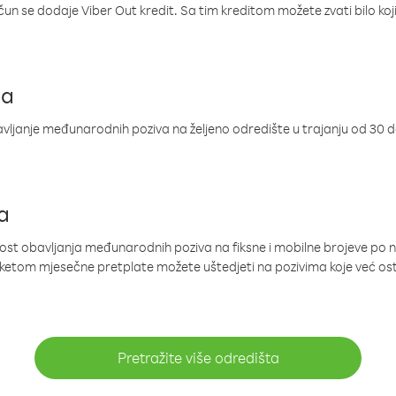
ačun se dodaje Viber Out kredit. Sa tim kreditom možete zvati bilo koj
ja
ljanje međunarodnih poziva na željeno odredište u trajanju od 30 
a
nost obavljanja međunarodnih poziva na fiksne i mobilne brojeve po 
paketom mjesečne pretplate možete uštedjeti na pozivima koje već os
Pretražite više odredišta