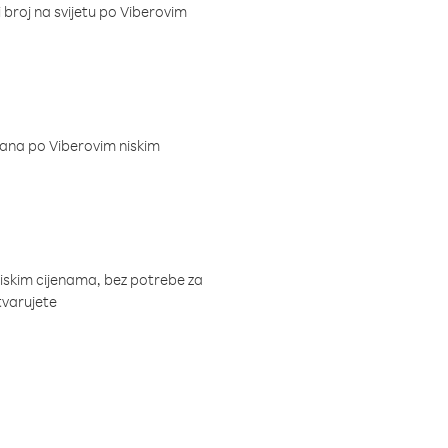
i broj na svijetu po Viberovim
dana po Viberovim niskim
niskim cijenama, bez potrebe za
tvarujete