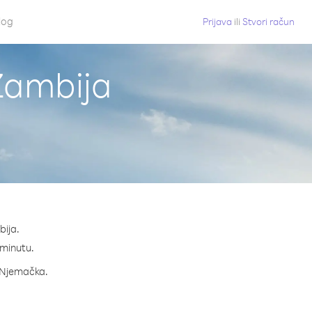
log
Prijava
ili
Stvori račun
Zambija
bija.
 minutu.
a Njemačka.