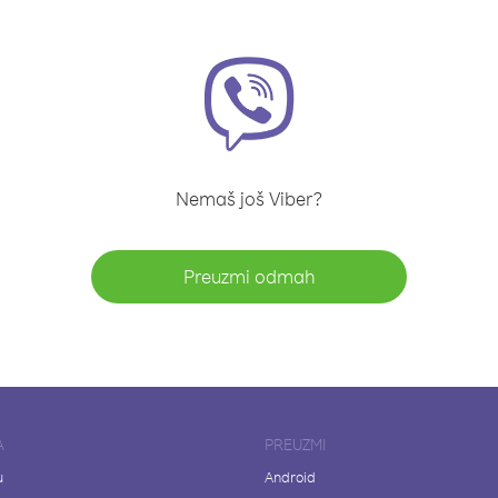
Nemaš još Viber?
Preuzmi odmah
A
PREUZMI
u
Android