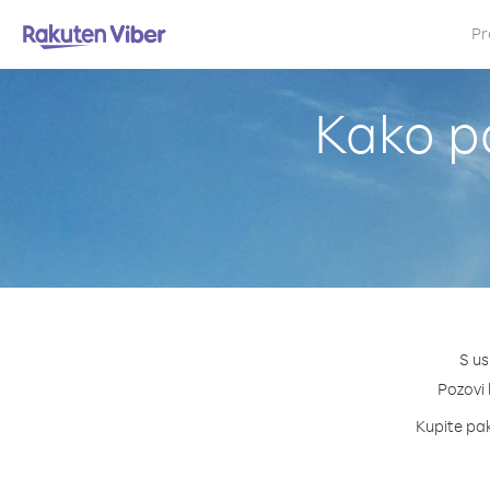
Pr
Kako p
S us
Pozovi 
Kupite pak