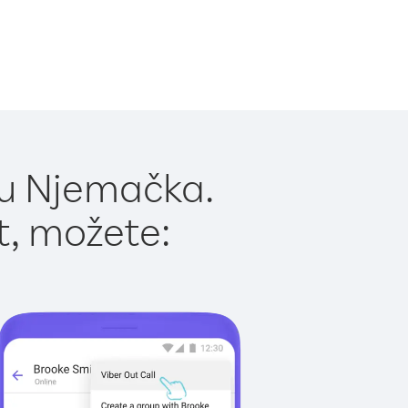
 u Njemačka.
t, možete: