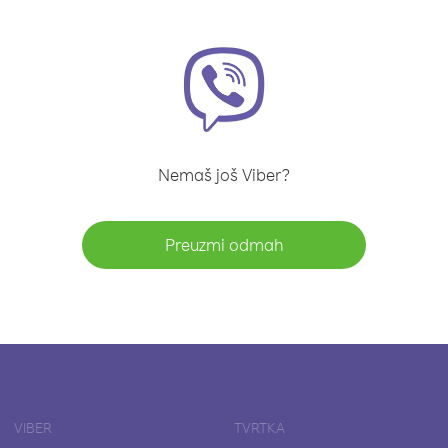
Nemaš još Viber?
Preuzmi odmah
VIBER
TVRTKA