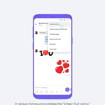
Iz glave razgovora odaberite "Viber Out poziv"