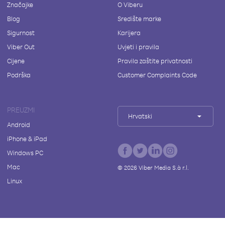
Značajke
O Viberu
Blog
Središte marke
Sigurnost
Karijera
Viber Out
Uvjeti i pravila
Cijene
Pravila zaštite privatnosti
Podrška
Customer Complaints Code
PREUZMI
Hrvatski
Android
iPhone & iPad
Windows PC
Mac
©
2026
Viber Media S.à r.l.
Linux