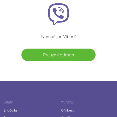
Nemaš još Viber?
Preuzmi odmah
VIBER
TVRTKA
Značajke
O Viberu