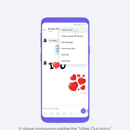
Iz glave razgovora odaberite "Viber Out poziv"