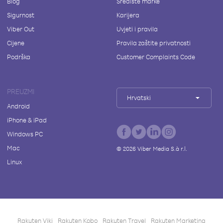
Blog
Središte marke
Sigurnost
Karijera
Viber Out
Uvjeti i pravila
Cijene
Pravila zaštite privatnosti
Podrška
Customer Complaints Code
PREUZMI
Hrvatski
Android
iPhone & iPad
Windows PC
Mac
©
2026
Viber Media S.à r.l.
Linux
Rakuten Viki
Rakuten Kobo
Rakuten Travel
Rakuten Marketing