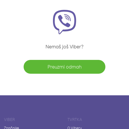
Nemaš još Viber?
Preuzmi odmah
VIBER
TVRTKA
Značajke
O Viberu