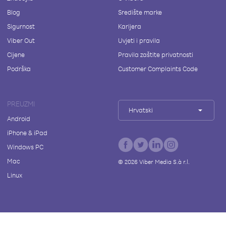
Blog
Središte marke
Sigurnost
Karijera
Viber Out
Uvjeti i pravila
Cijene
Pravila zaštite privatnosti
Podrška
Customer Complaints Code
PREUZMI
Hrvatski
Android
iPhone & iPad
Windows PC
Mac
©
2026
Viber Media S.à r.l.
Linux