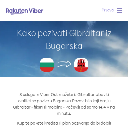
Prijava
Togg
navig
Kako pozivati Gibraltar iz
Bugarska
S uslugom Viber Out možete iz Gibraltar obaviti
kvalitetne pozive u Bugarska.
Pozovi bilo koji broj u
Gibraltar - fiksni ili mobilni! - Počevši od samo 14.4 ¢ na
minutu.
Kupite pakete kredita ili plan pozivanja da bi dobili