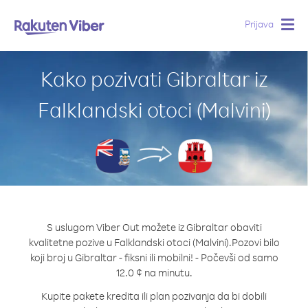
Prijava
Togg
navig
Kako pozivati Gibraltar iz
Falklandski otoci (Malvini)
S uslugom Viber Out možete iz Gibraltar obaviti
kvalitetne pozive u Falklandski otoci (Malvini).
Pozovi bilo
koji broj u Gibraltar - fiksni ili mobilni! - Počevši od samo
12.0 ¢ na minutu.
Kupite pakete kredita ili plan pozivanja da bi dobili