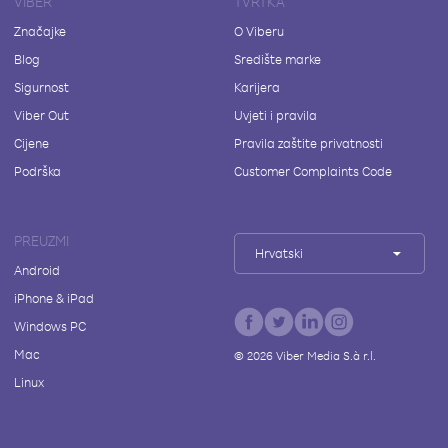
VIBER
TVRTKA
Značajke
O Viberu
Blog
Središte marke
Sigurnost
Karijera
Viber Out
Uvjeti i pravila
Cijene
Pravila zaštite privatnosti
Podrška
Customer Complaints Code
PREUZMI
Hrvatski
Android
iPhone & iPad
Windows PC
Mac
©
2026
Viber Media S.à r.l.
Linux