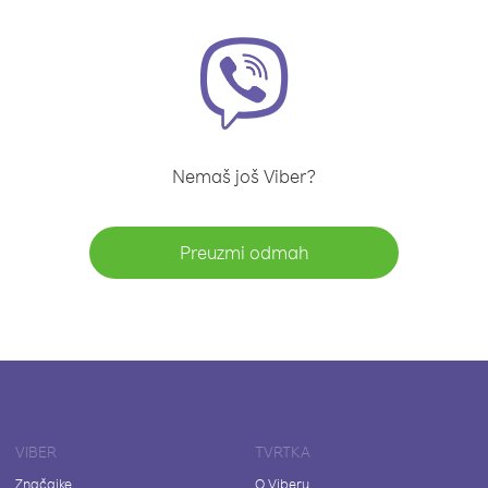
Nemaš još Viber?
Preuzmi odmah
VIBER
TVRTKA
Značajke
O Viberu