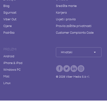
Blog
Središte marke
Sigurnost
Karijera
Viber Out
Uvjeti i pravila
Cijene
Pravila zaštite privatnosti
Podrška
Customer Complaints Code
PREUZMI
Hrvatski
Android
iPhone & iPad
Windows PC
Mac
©
2026
Viber Media S.à r.l.
Linux