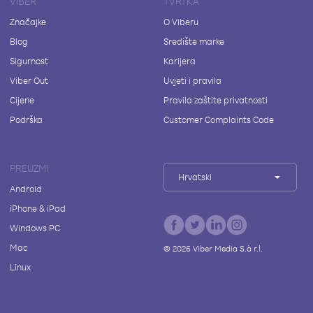
VIBER
TVRTKA
Značajke
O Viberu
Blog
Središte marke
Sigurnost
Karijera
Viber Out
Uvjeti i pravila
Cijene
Pravila zaštite privatnosti
Podrška
Customer Complaints Code
PREUZMI
Hrvatski
Android
iPhone & iPad
Windows PC
Mac
©
2026
Viber Media S.à r.l.
Linux