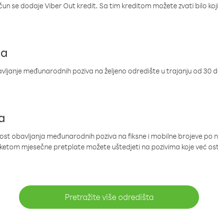
ačun se dodaje Viber Out kredit. Sa tim kreditom možete zvati bilo koj
ja
ljanje međunarodnih poziva na željeno odredište u trajanju od 30 
a
nost obavljanja međunarodnih poziva na fiksne i mobilne brojeve po 
paketom mjesečne pretplate možete uštedjeti na pozivima koje već os
Pretražite više odredišta