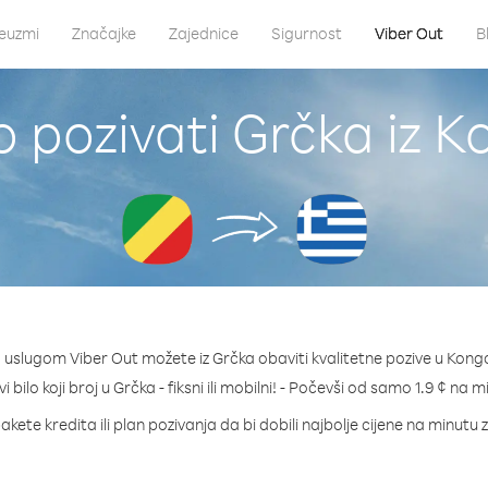
euzmi
Značajke
Zajednice
Sigurnost
Viber Out
B
 pozivati Grčka iz 
 uslugom Viber Out možete iz Grčka obaviti kvalitetne pozive u Kong
i bilo koji broj u Grčka - fiksni ili mobilni! - Počevši od samo 1.9 ¢ na m
akete kredita ili plan pozivanja da bi dobili najbolje cijene na minutu 