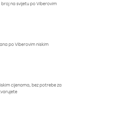
i broj na svijetu po Viberovim
dana po Viberovim niskim
niskim cijenama, bez potrebe za
tvarujete