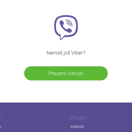
Nemaš još Viber?
Preuzmi odmah
A
PREUZMI
u
Android