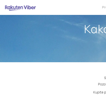
Pr
Kako
S
Pozov
Kupite p