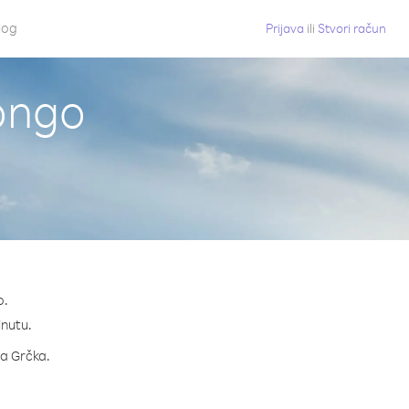
log
Prijava
ili
Stvori račun
Kongo
o.
inutu.
za Grčka.