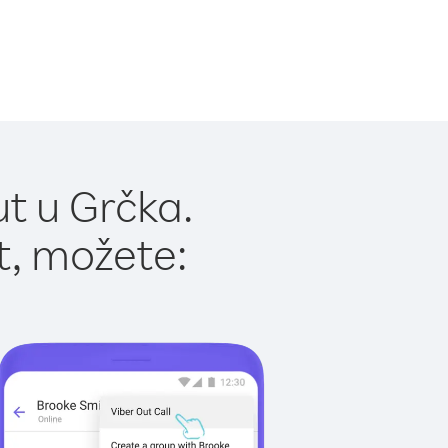
t u Grčka.
t, možete: