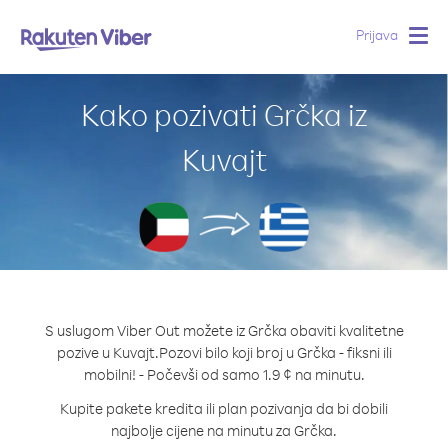
Prijava
Togg
navig
Kako pozivati Grčka iz
Kuvajt
S uslugom Viber Out možete iz Grčka obaviti kvalitetne
pozive u Kuvajt.
Pozovi bilo koji broj u Grčka - fiksni ili
mobilni! - Počevši od samo 1.9 ¢ na minutu.
Kupite pakete kredita ili plan pozivanja da bi dobili
najbolje cijene na minutu za Grčka.