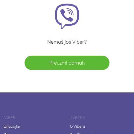
Nemaš još Viber?
Preuzmi odmah
VIBER
TVRTKA
Značajke
O Viberu