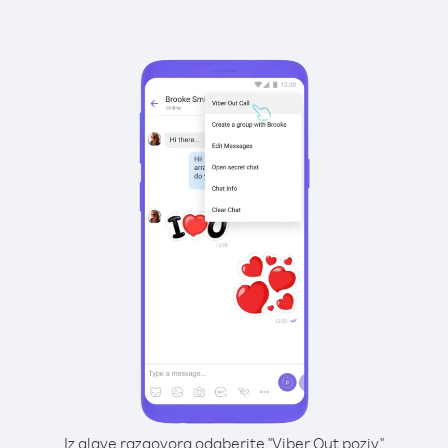
Iz glave razgovora odaberite "Viber Out poziv"