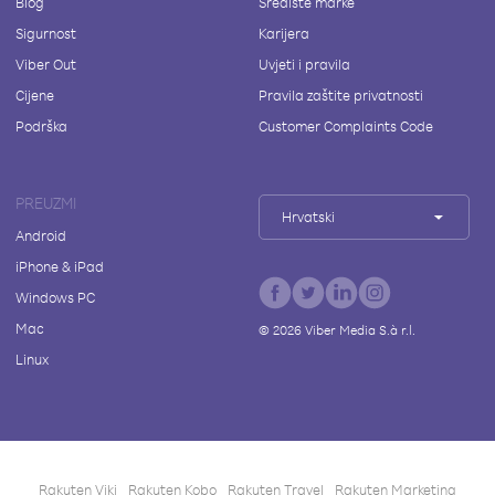
Blog
Središte marke
Sigurnost
Karijera
Viber Out
Uvjeti i pravila
Cijene
Pravila zaštite privatnosti
Podrška
Customer Complaints Code
PREUZMI
Hrvatski
Android
iPhone & iPad
Windows PC
Mac
©
2026
Viber Media S.à r.l.
Linux
Rakuten Viki
Rakuten Kobo
Rakuten Travel
Rakuten Marketing