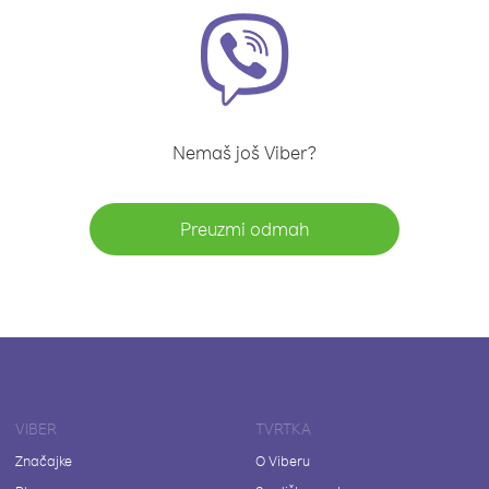
Nemaš još Viber?
Preuzmi odmah
VIBER
TVRTKA
Značajke
O Viberu