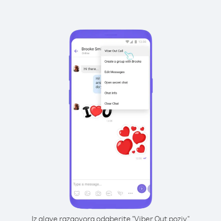
Iz glave razgovora odaberite "Viber Out poziv"