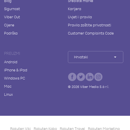
Blog
Središte marke
Sigurnost
Karijera
Viber Out
Uvjeti i pravila
Cijene
Pravila zaštite privatnosti
Podrška
Customer Complaints Code
PREUZMI
Hrvatski
Android
iPhone & iPad
Windows PC
Mac
©
2026
Viber Media S.à r.l.
Linux
Rakuten Viki
Rakuten Kobo
Rakuten Travel
Rakuten Marketing