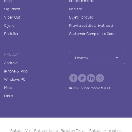
Blog
Središte marke
Sigurnost
Karijera
Viber Out
Uvjeti i pravila
Cijene
Pravila zaštite privatnosti
Podrška
Customer Complaints Code
PREUZMI
Hrvatski
Android
iPhone & iPad
Windows PC
Mac
©
2026
Viber Media S.à r.l.
Linux
Rakuten Viki
Rakuten Kobo
Rakuten Travel
Rakuten Marketing