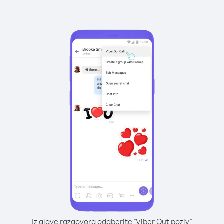
Iz glave razgovora odaberite "Viber Out poziv"