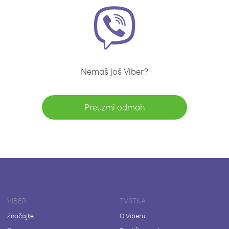
Nemaš još Viber?
Preuzmi odmah
VIBER
TVRTKA
Značajke
O Viberu