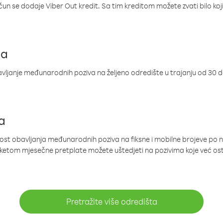
ačun se dodaje Viber Out kredit. Sa tim kreditom možete zvati bilo koj
ja
ljanje međunarodnih poziva na željeno odredište u trajanju od 30 
a
nost obavljanja međunarodnih poziva na fiksne i mobilne brojeve po 
paketom mjesečne pretplate možete uštedjeti na pozivima koje već os
Pretražite više odredišta