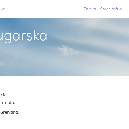
log
Prijava
ili
Stvori račun
Bugarska
rska.
a minutu.
a Grenland.