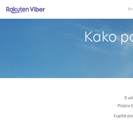
Pr
Kako po
S us
Pozovi b
Kupite pak