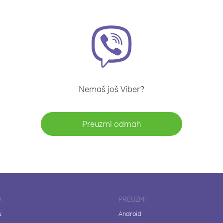
Nemaš još Viber?
Preuzmi odmah
A
PREUZMI
u
Android