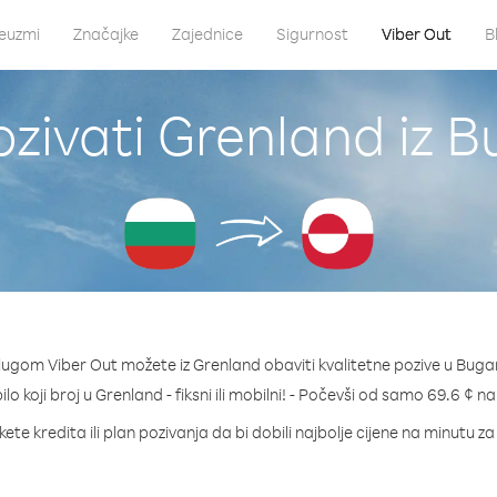
euzmi
Značajke
Zajednice
Sigurnost
Viber Out
B
zivati Grenland iz 
lugom Viber Out možete iz Grenland obaviti kvalitetne pozive u Buga
ilo koji broj u Grenland - fiksni ili mobilni! - Počevši od samo 69.6 ¢ n
ete kredita ili plan pozivanja da bi dobili najbolje cijene na minutu z