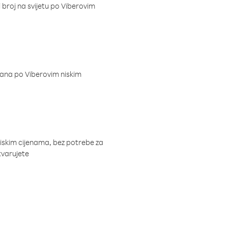
i broj na svijetu po Viberovim
dana po Viberovim niskim
niskim cijenama, bez potrebe za
tvarujete