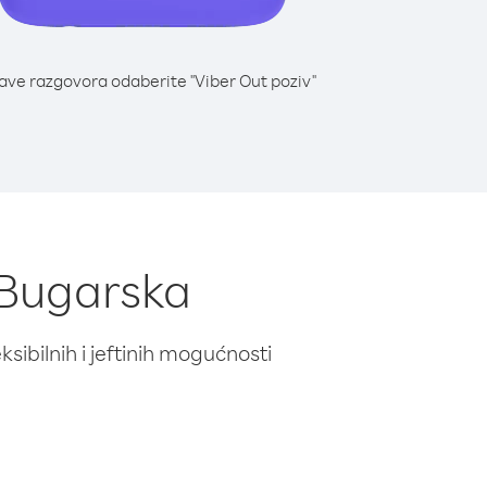
lave razgovora odaberite "Viber Out poziv"
z Bugarska
ibilnih i jeftinih mogućnosti