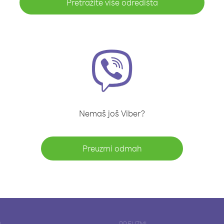
Pretražite više odredišta
Nemaš još Viber?
Preuzmi odmah
A
PREUZMI