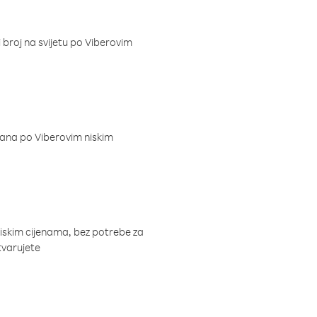
i broj na svijetu po Viberovim
dana po Viberovim niskim
niskim cijenama, bez potrebe za
tvarujete