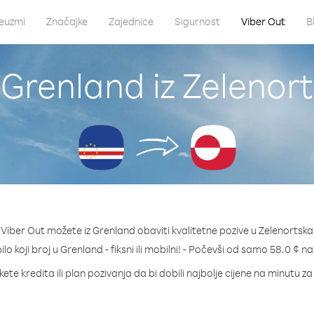
euzmi
Značajke
Zajednice
Sigurnost
Viber Out
B
 Grenland iz Zelenor
Viber Out možete iz Grenland obaviti kvalitetne pozive u Zelenortska
ilo koji broj u Grenland - fiksni ili mobilni! - Počevši od samo 58.0 ¢ n
ete kredita ili plan pozivanja da bi dobili najbolje cijene na minutu z