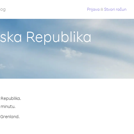
log
Prijava
ili
Stvori račun
tska Republika
 Republika.
a minutu.
a Grenland.