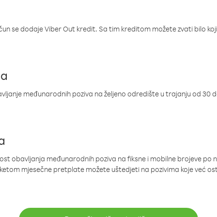
ačun se dodaje Viber Out kredit. Sa tim kreditom možete zvati bilo koj
ja
ljanje međunarodnih poziva na željeno odredište u trajanju od 30 
a
nost obavljanja međunarodnih poziva na fiksne i mobilne brojeve po 
paketom mjesečne pretplate možete uštedjeti na pozivima koje već os