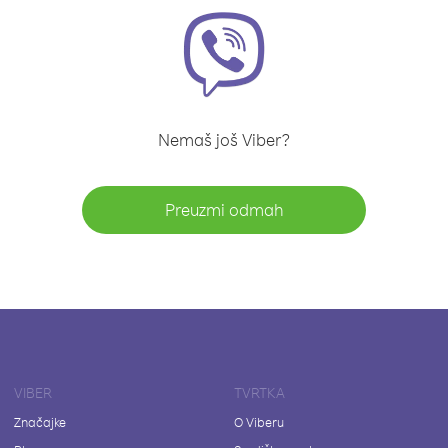
Nemaš još Viber?
Preuzmi odmah
VIBER
TVRTKA
Značajke
O Viberu