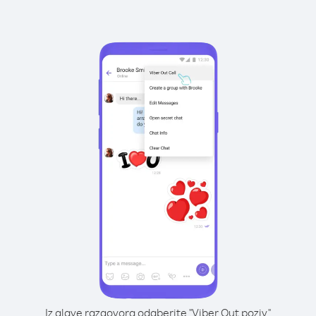
Iz glave razgovora odaberite "Viber Out poziv"