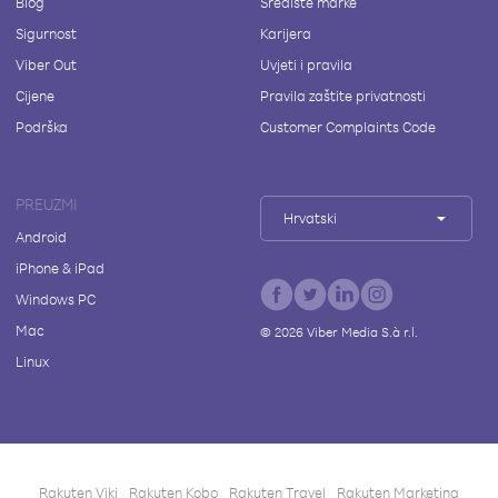
Blog
Središte marke
Sigurnost
Karijera
Viber Out
Uvjeti i pravila
Cijene
Pravila zaštite privatnosti
Podrška
Customer Complaints Code
PREUZMI
Hrvatski
Android
iPhone & iPad
Windows PC
Mac
©
2026
Viber Media S.à r.l.
Linux
Rakuten Viki
Rakuten Kobo
Rakuten Travel
Rakuten Marketing