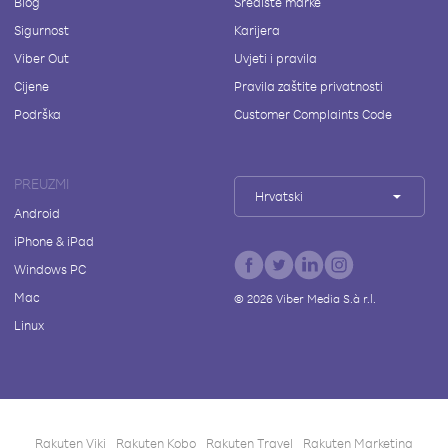
Blog
Središte marke
Sigurnost
Karijera
Viber Out
Uvjeti i pravila
Cijene
Pravila zaštite privatnosti
Podrška
Customer Complaints Code
PREUZMI
Hrvatski
Android
iPhone & iPad
Windows PC
Mac
©
2026
Viber Media S.à r.l.
Linux
Rakuten Viki
Rakuten Kobo
Rakuten Travel
Rakuten Marketing