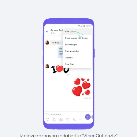
Iz glave razgovora odaberite "Viber Out poziv"