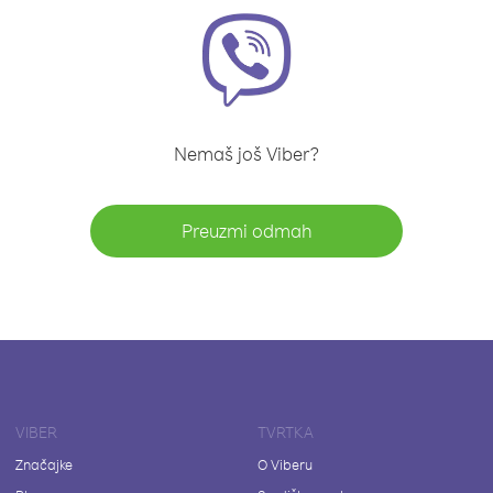
Nemaš još Viber?
Preuzmi odmah
VIBER
TVRTKA
Značajke
O Viberu