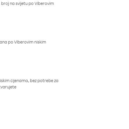
i broj na svijetu po Viberovim
dana po Viberovim niskim
niskim cijenama, bez potrebe za
tvarujete