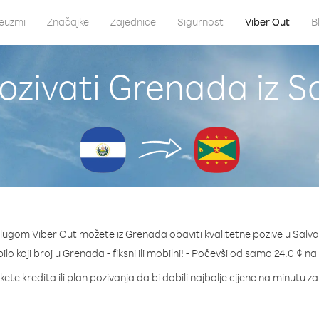
euzmi
Značajke
Zajednice
Sigurnost
Viber Out
B
ozivati Grenada iz S
lugom Viber Out možete iz Grenada obaviti kvalitetne pozive u Salv
ilo koji broj u Grenada - fiksni ili mobilni! - Počevši od samo 24.0 ¢ n
ete kredita ili plan pozivanja da bi dobili najbolje cijene na minutu 