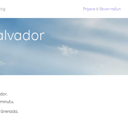
log
Prijava
ili
Stvori račun
alvador
ador.
a minutu.
za Grenada.