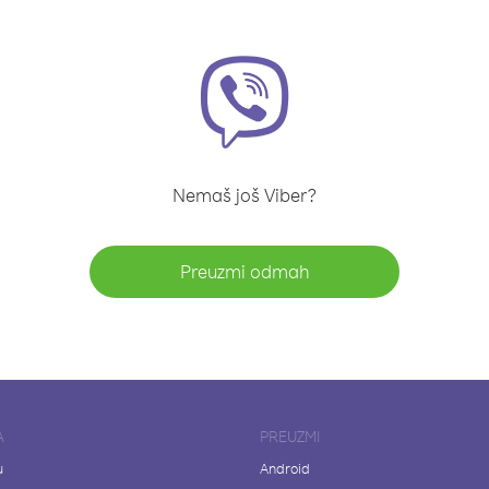
Nemaš još Viber?
Preuzmi odmah
A
PREUZMI
u
Android