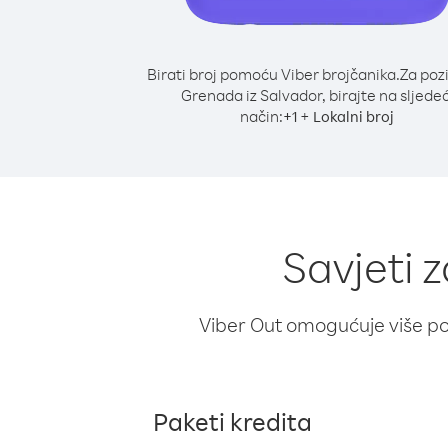
Birati broj pomoću Viber brojčanika.
Za poz
Grenada iz Salvador, birajte na sljedeć
način:
+
+
1
Lokalni broj
Savjeti 
Viber Out omogućuje više poz
Paketi kredita