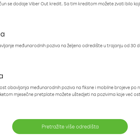
ačun se dodaje Viber Out kredit. Sa tim kreditom možete zvati bilo koj
ja
ljanje međunarodnih poziva na željeno odredište u trajanju od 30 
a
nost obavljanja međunarodnih poziva na fiksne i mobilne brojeve po 
paketom mjesečne pretplate možete uštedjeti na pozivima koje već os
Pretražite više odredišta