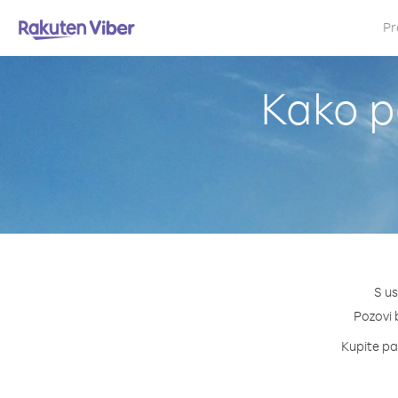
Pr
Kako p
S us
Pozovi b
Kupite pak