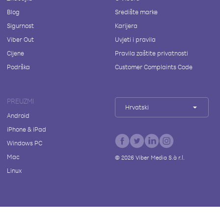
Blog
Središte marke
Sigurnost
Karijera
Viber Out
Uvjeti i pravila
Cijene
Pravila zaštite privatnosti
Podrška
Customer Complaints Code
PREUZMI
Hrvatski
Android
iPhone & iPad
Windows PC
Mac
©
2026
Viber Media S.à r.l.
Linux