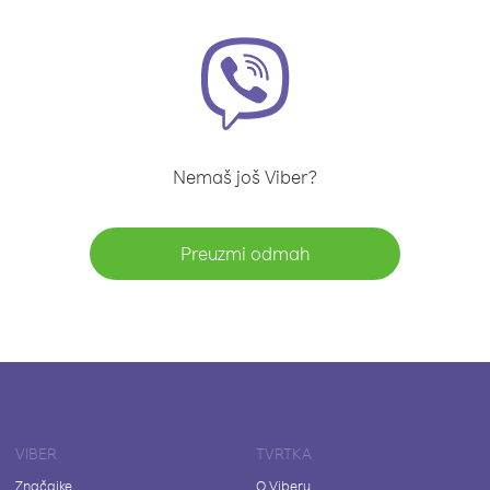
Nemaš još Viber?
Preuzmi odmah
VIBER
TVRTKA
Značajke
O Viberu