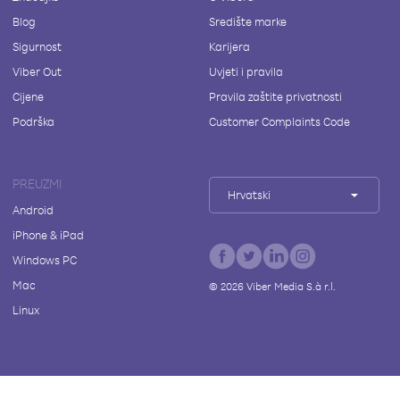
Blog
Središte marke
Sigurnost
Karijera
Viber Out
Uvjeti i pravila
Cijene
Pravila zaštite privatnosti
Podrška
Customer Complaints Code
PREUZMI
Hrvatski
Android
iPhone & iPad
Windows PC
Mac
©
2026
Viber Media S.à r.l.
Linux