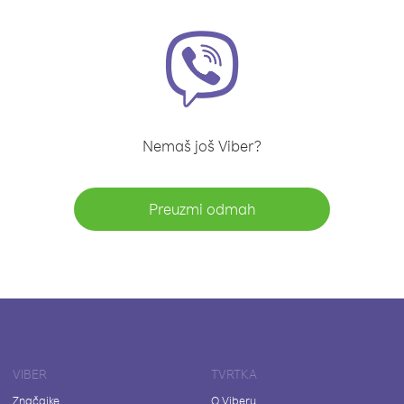
Nemaš još Viber?
Preuzmi odmah
VIBER
TVRTKA
Značajke
O Viberu