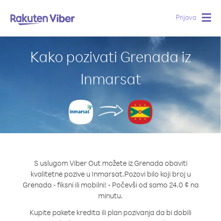
Prijava
Togg
navig
Kako pozivati Grenada iz
Inmarsat
S uslugom Viber Out možete iz Grenada obaviti
kvalitetne pozive u Inmarsat.
Pozovi bilo koji broj u
Grenada - fiksni ili mobilni! - Počevši od samo 24.0 ¢ na
minutu.
Kupite pakete kredita ili plan pozivanja da bi dobili