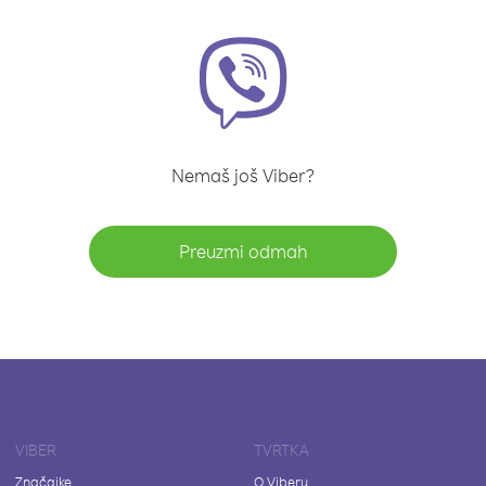
Nemaš još Viber?
Preuzmi odmah
VIBER
TVRTKA
Značajke
O Viberu