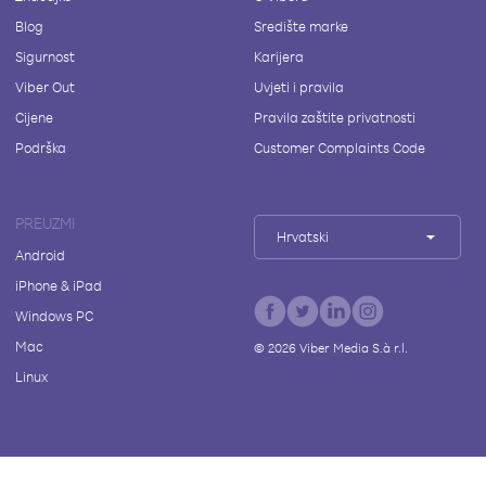
Blog
Središte marke
Sigurnost
Karijera
Viber Out
Uvjeti i pravila
Cijene
Pravila zaštite privatnosti
Podrška
Customer Complaints Code
PREUZMI
Hrvatski
Android
iPhone & iPad
Windows PC
Mac
©
2026
Viber Media S.à r.l.
Linux