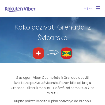
Prijava
Togg
navig
Kako pozivati Grenada iz
Švicarska
S uslugom Viber Out možete iz Grenada obaviti
kvalitetne pozive u Švicarska.
Pozovi bilo koji broj u
Grenada - fiksni ili mobilni! - Počevši od samo 25.9 ¢ na
minutu.
Kupite pakete kredita ili plan pozivanja da bi dobili