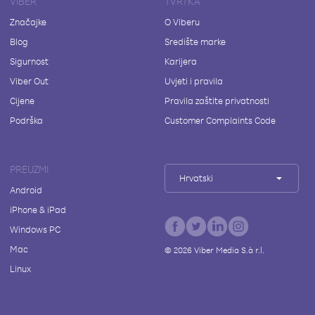
VIBER
TVRTKA
Značajke
O Viberu
Blog
Središte marke
Sigurnost
Karijera
Viber Out
Uvjeti i pravila
Cijene
Pravila zaštite privatnosti
Podrška
Customer Complaints Code
PREUZMI
Hrvatski
Android
iPhone & iPad
Windows PC
Mac
©
2026
Viber Media S.à r.l.
Linux