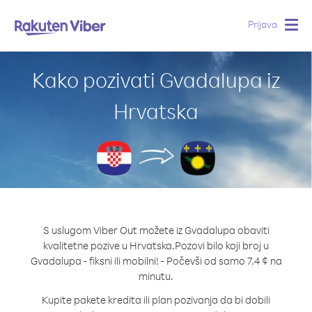
Prijava
Togg
navig
Kako pozivati Gvadalupa iz
Hrvatska
S uslugom Viber Out možete iz Gvadalupa obaviti
kvalitetne pozive u Hrvatska.
Pozovi bilo koji broj u
Gvadalupa - fiksni ili mobilni! - Počevši od samo 7.4 ¢ na
minutu.
Kupite pakete kredita ili plan pozivanja da bi dobili