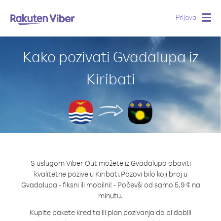
Prijava
Togg
navig
Kako pozivati Gvadalupa iz
Kiribati
S uslugom Viber Out možete iz Gvadalupa obaviti
kvalitetne pozive u Kiribati.
Pozovi bilo koji broj u
Gvadalupa - fiksni ili mobilni! - Počevši od samo 5.9 ¢ na
minutu.
Kupite pakete kredita ili plan pozivanja da bi dobili