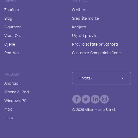
VIBER
TVRTKA
Značajke
O Viberu
Blog
Središte marke
Sigurnost
Karijera
Viber Out
Uvjeti i pravila
Cijene
Pravila zaštite privatnosti
Podrška
Customer Complaints Code
PREUZMI
Hrvatski
Android
iPhone & iPad
Windows PC
Mac
©
2026
Viber Media S.à r.l.
Linux