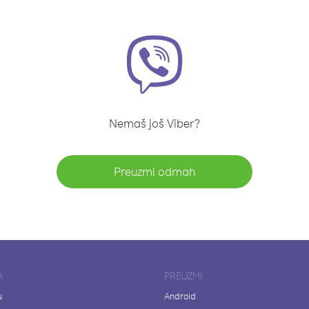
Nemaš još Viber?
Preuzmi odmah
A
PREUZMI
u
Android