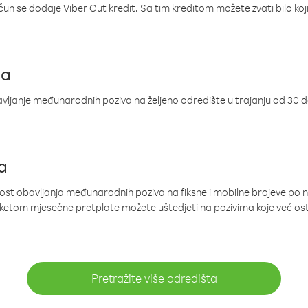
ačun se dodaje Viber Out kredit. Sa tim kreditom možete zvati bilo koj
ja
ljanje međunarodnih poziva na željeno odredište u trajanju od 30 
a
nost obavljanja međunarodnih poziva na fiksne i mobilne brojeve po 
paketom mjesečne pretplate možete uštedjeti na pozivima koje već os
Pretražite više odredišta