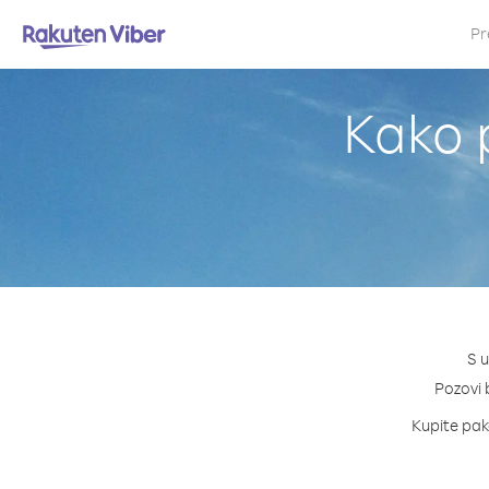
Pr
Kako p
S u
Pozovi b
Kupite pake