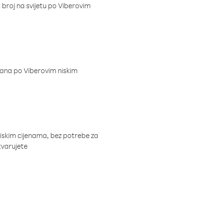
i broj na svijetu po Viberovim
dana po Viberovim niskim
niskim cijenama, bez potrebe za
tvarujete