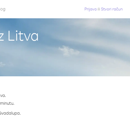
log
Prijava
ili
Stvori račun
z Litva
tva.
a minutu.
a Gvadalupa.