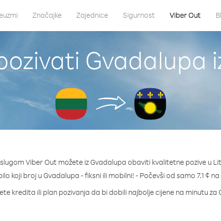
euzmi
Značajke
Zajednice
Sigurnost
Viber Out
B
ozivati Gvadalupa i
slugom Viber Out možete iz Gvadalupa obaviti kvalitetne pozive u Li
ilo koji broj u Gvadalupa - fiksni ili mobilni! - Počevši od samo 7.1 ¢ n
te kredita ili plan pozivanja da bi dobili najbolje cijene na minutu z