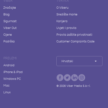
VIBER
TVRTKA
Značajke
O Viberu
Blog
Središte marke
Sigurnost
Karijera
Viber Out
Uvjeti i pravila
Cijene
Pravila zaštite privatnosti
Podrška
Customer Complaints Code
PREUZMI
Hrvatski
Android
iPhone & iPad
Windows PC
Mac
©
2026
Viber Media S.à r.l.
Linux