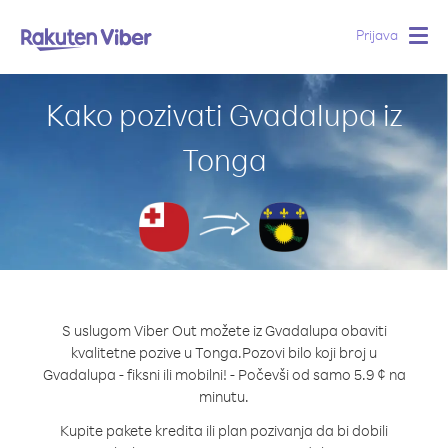
Prijava
Togg
navig
Kako pozivati Gvadalupa iz
Tonga
S uslugom Viber Out možete iz Gvadalupa obaviti
kvalitetne pozive u Tonga.
Pozovi bilo koji broj u
Gvadalupa - fiksni ili mobilni! - Počevši od samo 5.9 ¢ na
minutu.
Kupite pakete kredita ili plan pozivanja da bi dobili