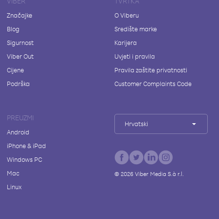
VIBER
TVRTKA
Značajke
O Viberu
Blog
Središte marke
Sigurnost
Karijera
Viber Out
Uvjeti i pravila
Cijene
Pravila zaštite privatnosti
Podrška
Customer Complaints Code
PREUZMI
Hrvatski
Android
iPhone & iPad
Windows PC
Mac
©
2026
Viber Media S.à r.l.
Linux