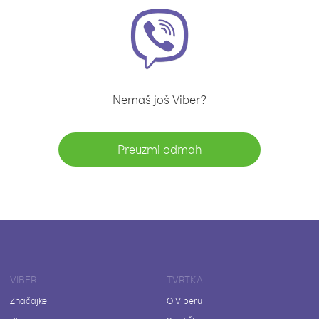
Nemaš još Viber?
Preuzmi odmah
VIBER
TVRTKA
Značajke
O Viberu