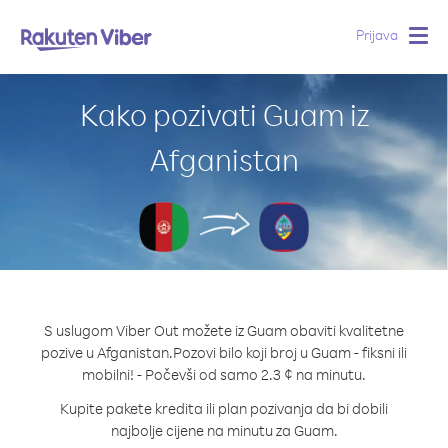
Prijava
Togg
navig
Kako pozivati Guam iz
Afganistan
S uslugom Viber Out možete iz Guam obaviti kvalitetne
pozive u Afganistan.
Pozovi bilo koji broj u Guam - fiksni ili
mobilni! - Počevši od samo 2.3 ¢ na minutu.
Kupite pakete kredita ili plan pozivanja da bi dobili
najbolje cijene na minutu za Guam.