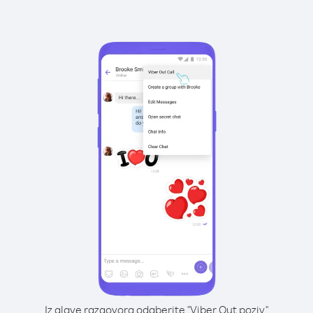
Iz glave razgovora odaberite "Viber Out poziv"