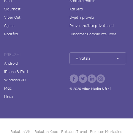
Blog
Središte marke
Sigurnost
Karijera
Viber Out
Uvjeti i pravila
Cijene
Pravila zaštite privatnosti
Podrška
Customer Complaints Code
PREUZMI
Hrvatski
Android
iPhone & iPad
Windows PC
Mac
©
2026
Viber Media S.à r.l.
Linux
Rakuten Viki
Rakuten Kobo
Rakuten Travel
Rakuten Marketing