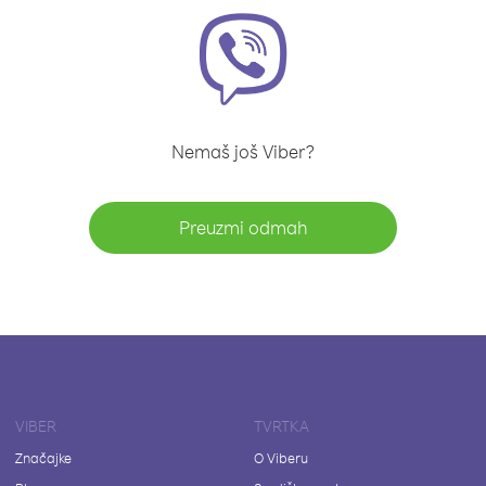
Nemaš još Viber?
Preuzmi odmah
VIBER
TVRTKA
Značajke
O Viberu