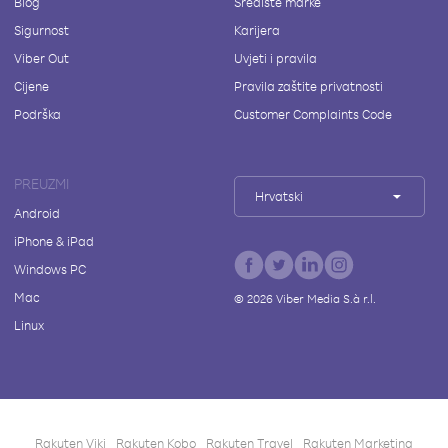
Blog
Središte marke
Sigurnost
Karijera
Viber Out
Uvjeti i pravila
Cijene
Pravila zaštite privatnosti
Podrška
Customer Complaints Code
PREUZMI
Hrvatski
Android
iPhone & iPad
Windows PC
Mac
©
2026
Viber Media S.à r.l.
Linux
Rakuten Viki
Rakuten Kobo
Rakuten Travel
Rakuten Marketing