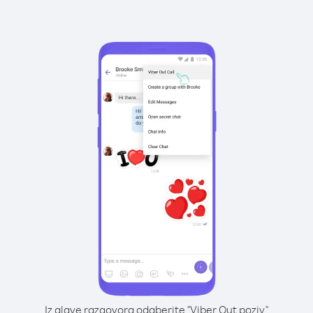
Iz glave razgovora odaberite "Viber Out poziv"