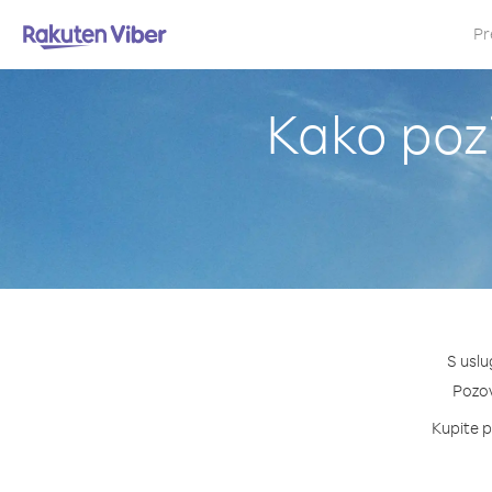
Pr
Kako poz
S uslu
Pozov
Kupite p