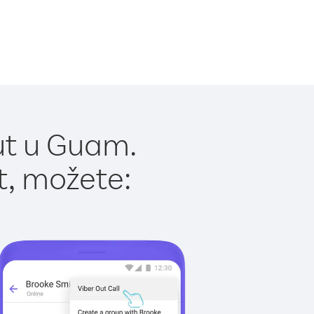
ut u Guam.
t, možete: