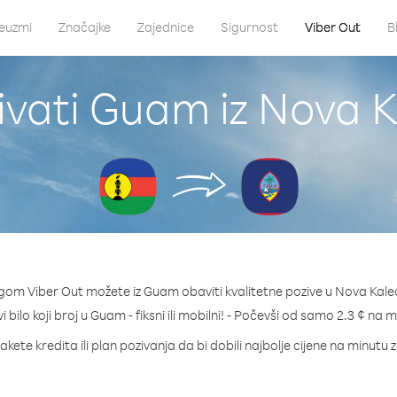
euzmi
Značajke
Zajednice
Sigurnost
Viber Out
B
ivati Guam iz Nova K
gom Viber Out možete iz Guam obaviti kvalitetne pozive u Nova Kale
i bilo koji broj u Guam - fiksni ili mobilni! - Počevši od samo 2.3 ¢ na m
akete kredita ili plan pozivanja da bi dobili najbolje cijene na minutu