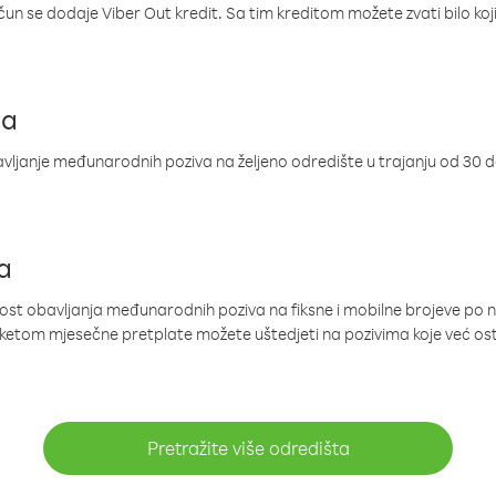
ačun se dodaje Viber Out kredit. Sa tim kreditom možete zvati bilo koj
ja
ljanje međunarodnih poziva na željeno odredište u trajanju od 30 
a
nost obavljanja međunarodnih poziva na fiksne i mobilne brojeve po 
paketom mjesečne pretplate možete uštedjeti na pozivima koje već os
Pretražite više odredišta