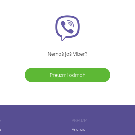
Nemaš još Viber?
Preuzmi odmah
A
PREUZMI
u
Android