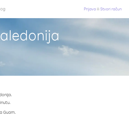
log
Prijava
ili
Stvori račun
aledonija
donija.
inutu.
 za Guam.