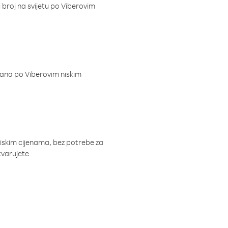
i broj na svijetu po Viberovim
dana po Viberovim niskim
niskim cijenama, bez potrebe za
tvarujete