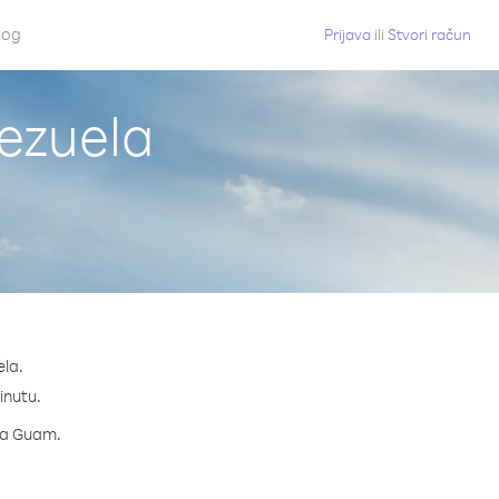
log
Prijava
ili
Stvori račun
ezuela
ela.
inutu.
 za Guam.