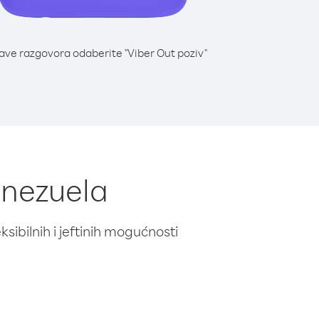
lave razgovora odaberite "Viber Out poziv"
enezuela
ibilnih i jeftinih mogućnosti