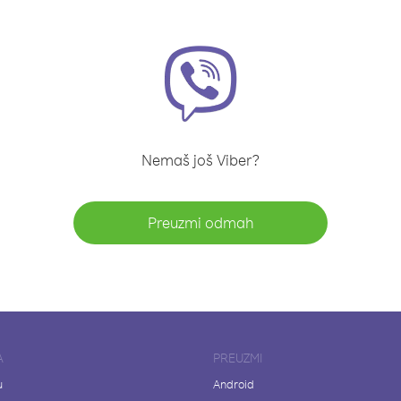
Nemaš još Viber?
Preuzmi odmah
A
PREUZMI
u
Android