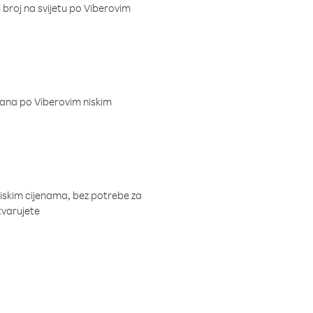
i broj na svijetu po Viberovim
dana po Viberovim niskim
niskim cijenama, bez potrebe za
tvarujete