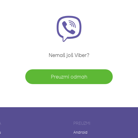
Nemaš još Viber?
Preuzmi odmah
A
PREUZMI
u
Android