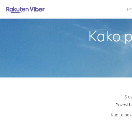
Pr
Kako p
S u
Pozovi bi
Kupite pake