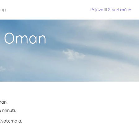
log
Prijava
ili
Stvori račun
iz Oman
man.
na minutu.
a Gvatemala.