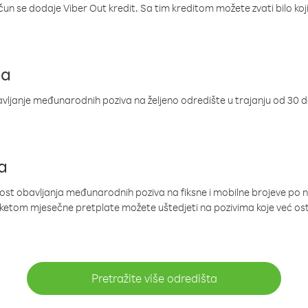
ačun se dodaje Viber Out kredit. Sa tim kreditom možete zvati bilo koj
ja
ljanje međunarodnih poziva na željeno odredište u trajanju od 30 
a
nost obavljanja međunarodnih poziva na fiksne i mobilne brojeve po 
paketom mjesečne pretplate možete uštedjeti na pozivima koje već os
Pretražite više odredišta