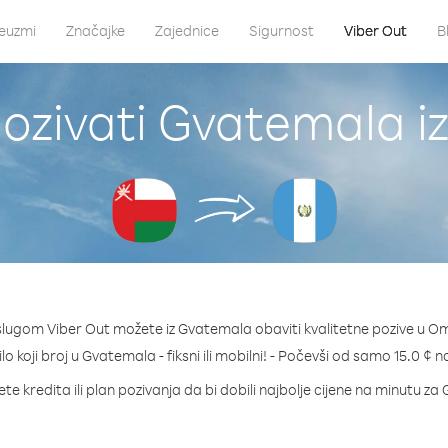
euzmi
Značajke
Zajednice
Sigurnost
Viber Out
B
ozivati Gvatemala 
slugom Viber Out možete iz Gvatemala obaviti kvalitetne pozive u O
lo koji broj u Gvatemala - fiksni ili mobilni! - Počevši od samo 15.0 ¢ 
te kredita ili plan pozivanja da bi dobili najbolje cijene na minutu z