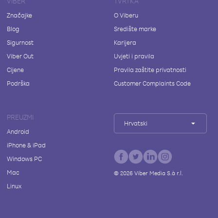
VIBER
TVRTKA
Značajke
O Viberu
Blog
Središte marke
Sigurnost
Karijera
Viber Out
Uvjeti i pravila
Cijene
Pravila zaštite privatnosti
Podrška
Customer Complaints Code
PREUZMI
Hrvatski
Android
iPhone & iPad
Windows PC
Mac
©
2026
Viber Media S.à r.l.
Linux