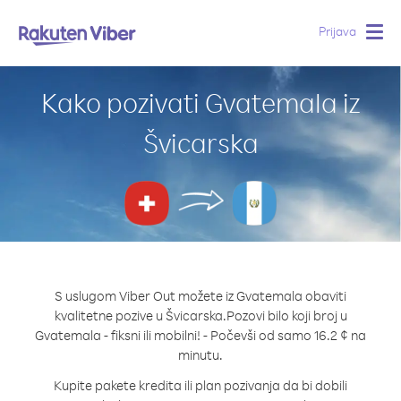
Prijava
Togg
navig
Kako pozivati Gvatemala iz
Švicarska
S uslugom Viber Out možete iz Gvatemala obaviti
kvalitetne pozive u Švicarska.
Pozovi bilo koji broj u
Gvatemala - fiksni ili mobilni! - Počevši od samo 16.2 ¢ na
minutu.
Kupite pakete kredita ili plan pozivanja da bi dobili