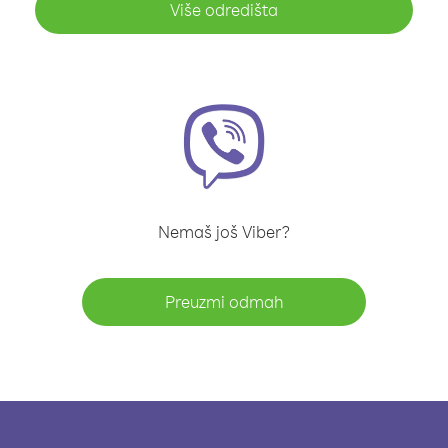
Više odredišta
Nemaš još Viber?
Preuzmi odmah