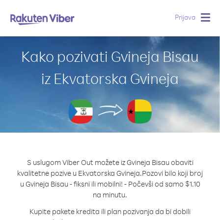
Prijava
Togg
navig
Kako pozivati Gvineja Bisau
iz Ekvatorska Gvineja
S uslugom Viber Out možete iz Gvineja Bisau obaviti
kvalitetne pozive u Ekvatorska Gvineja.
Pozovi bilo koji broj
u Gvineja Bisau - fiksni ili mobilni! - Počevši od samo $1.10
na minutu.
Kupite pakete kredita ili plan pozivanja da bi dobili