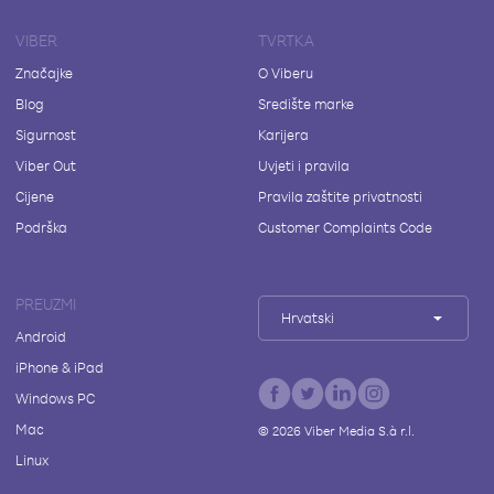
VIBER
TVRTKA
Značajke
O Viberu
Blog
Središte marke
Sigurnost
Karijera
Viber Out
Uvjeti i pravila
Cijene
Pravila zaštite privatnosti
Podrška
Customer Complaints Code
PREUZMI
Hrvatski
Android
iPhone & iPad
Windows PC
Mac
©
2026
Viber Media S.à r.l.
Linux