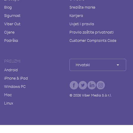
Blog
Središte marke
Sigurnost
Karijera
Viber Out
Uvjeti i pravila
Cijene
Pravila zaštite privatnosti
Podrška
Customer Complaints Code
PREUZMI
Hrvatski
Android
iPhone & iPad
Windows PC
Mac
©
2026
Viber Media S.à r.l.
Linux