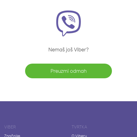
Nemaš još Viber?
Preuzmi odmah
VIBER
TVRTKA
Značajke
O Viberu