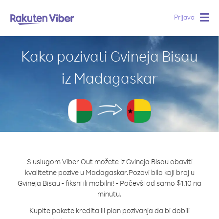
Prijava
Togg
navig
Kako pozivati Gvineja Bisau
iz Madagaskar
S uslugom Viber Out možete iz Gvineja Bisau obaviti
kvalitetne pozive u Madagaskar.
Pozovi bilo koji broj u
Gvineja Bisau - fiksni ili mobilni! - Počevši od samo $1.10 na
minutu.
Kupite pakete kredita ili plan pozivanja da bi dobili