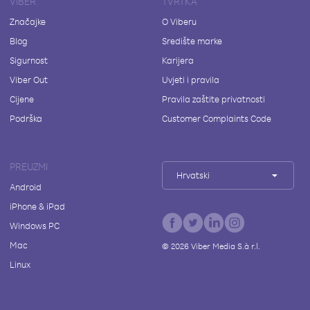
VIBER
TVRTKA
Značajke
O Viberu
Blog
Središte marke
Sigurnost
Karijera
Viber Out
Uvjeti i pravila
Cijene
Pravila zaštite privatnosti
Podrška
Customer Complaints Code
PREUZMI
Hrvatski
Android
iPhone & iPad
Windows PC
Mac
©
2026
Viber Media S.à r.l.
Linux