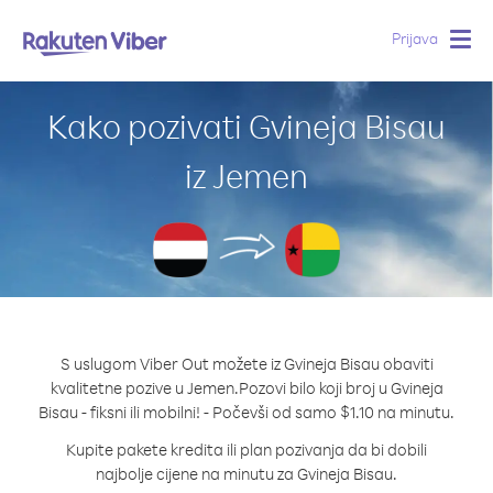
Prijava
Togg
navig
Kako pozivati Gvineja Bisau
iz Jemen
S uslugom Viber Out možete iz Gvineja Bisau obaviti
kvalitetne pozive u Jemen.
Pozovi bilo koji broj u Gvineja
Bisau - fiksni ili mobilni! - Počevši od samo $1.10 na minutu.
Kupite pakete kredita ili plan pozivanja da bi dobili
najbolje cijene na minutu za Gvineja Bisau.