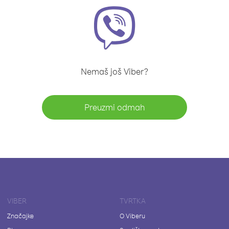
Nemaš još Viber?
Preuzmi odmah
VIBER
TVRTKA
Značajke
O Viberu