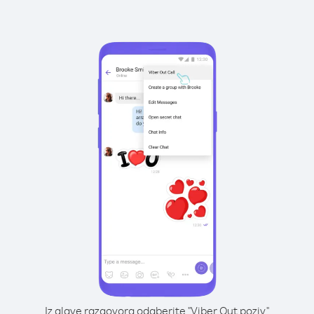
Iz glave razgovora odaberite "Viber Out poziv"