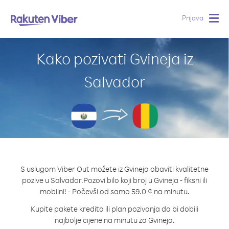
Prijava
Togg
navig
Kako pozivati Gvineja iz
Salvador
S uslugom Viber Out možete iz Gvineja obaviti kvalitetne
pozive u Salvador.
Pozovi bilo koji broj u Gvineja - fiksni ili
mobilni! - Počevši od samo 59.0 ¢ na minutu.
Kupite pakete kredita ili plan pozivanja da bi dobili
najbolje cijene na minutu za Gvineja.