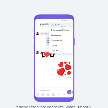
Iz glave razgovora odaberite "Viber Out poziv"