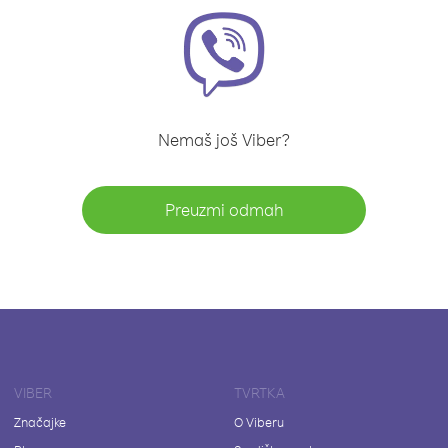
Nemaš još Viber?
Preuzmi odmah
VIBER
TVRTKA
Značajke
O Viberu