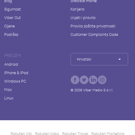
Blog
Središte marke
Sigurnost
Karijera
Viber Out
Uvjeti i pravila
Cijene
Pravila zaštite privatnosti
Podrška
Customer Complaints Code
PREUZMI
Hrvatski
Android
iPhone & iPad
Windows PC
Mac
©
2026
Viber Media S.à r.l.
Linux
Rakuten Viki
Rakuten Kobo
Rakuten Travel
Rakuten Marketing