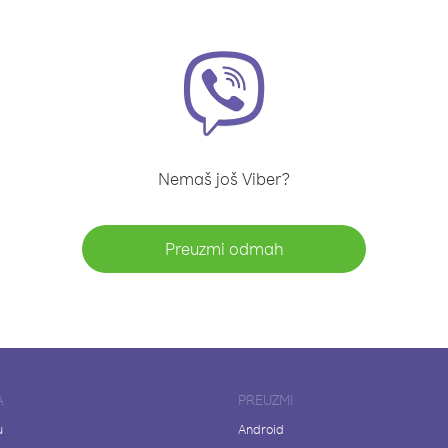
Nemaš još Viber?
Preuzmi odmah
A
PREUZMI
u
Android