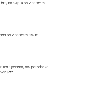
i broj na svijetu po Viberovim
dana po Viberovim niskim
niskim cijenama, bez potrebe za
tvarujete