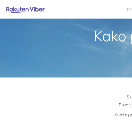
Pr
Kako 
S 
Pozovi 
Kupite pa