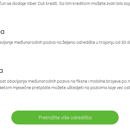
ačun se dodaje Viber Out kredit. Sa tim kreditom možete zvati bilo koj
ja
ljanje međunarodnih poziva na željeno odredište u trajanju od 30 
a
nost obavljanja međunarodnih poziva na fiksne i mobilne brojeve po 
paketom mjesečne pretplate možete uštedjeti na pozivima koje već os
Pretražite više odredišta