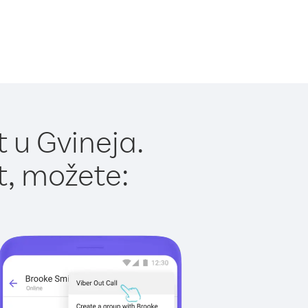
 u Gvineja.
t, možete: