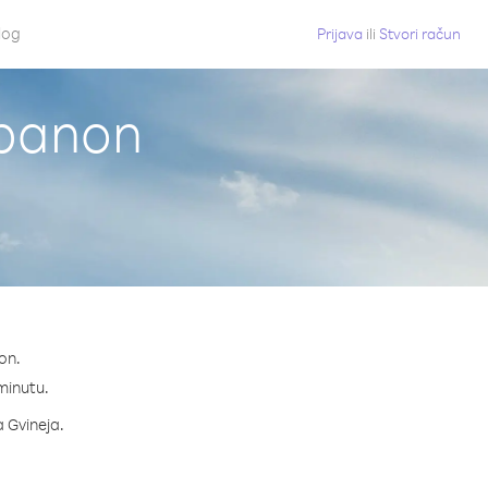
log
Prijava
ili
Stvori račun
ibanon
on.
 minutu.
a Gvineja.