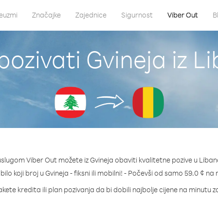
euzmi
Značajke
Zajednice
Sigurnost
Viber Out
B
pozivati Gvineja iz L
uslugom Viber Out možete iz Gvineja obaviti kvalitetne pozive u Liban
bilo koji broj u Gvineja - fiksni ili mobilni! - Počevši od samo 59.0 ¢ na
kete kredita ili plan pozivanja da bi dobili najbolje cijene na minutu z