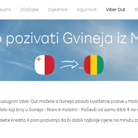
euzmi
Značajke
Zajednice
Sigurnost
Viber Out
B
 pozivati Gvineja iz 
 uslugom Viber Out možete iz Gvineja obaviti kvalitetne pozive u Malt
bilo koji broj u Gvineja - fiksni ili mobilni! - Počevši od samo 69.6 ¢ na
kete kredita ili plan pozivanja da bi dobili najbolje cijene na minutu z