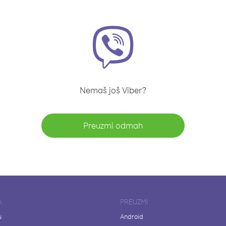
Nemaš još Viber?
Preuzmi odmah
A
PREUZMI
u
Android