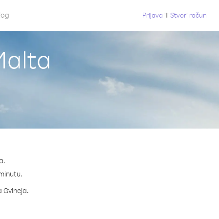
log
Prijava
ili
Stvori račun
Malta
a.
 minutu.
a Gvineja.