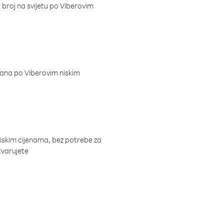
i broj na svijetu po Viberovim
dana po Viberovim niskim
niskim cijenama, bez potrebe za
tvarujete