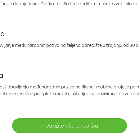
ačun se dodaje Viber Out kredit. Sa tim kreditom možete zvati bilo koj
ja
ljanje međunarodnih poziva na željeno odredište u trajanju od 30 
a
nost obavljanja međunarodnih poziva na fiksne i mobilne brojeve po 
paketom mjesečne pretplate možete uštedjeti na pozivima koje već os
Pretražite više odredišta