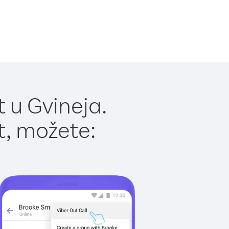
 u Gvineja.
t, možete: