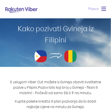
Prijava
Togg
navig
Kako pozivati Gvineja iz
Filipini
S uslugom Viber Out možete iz Gvineja obaviti kvalitetne
pozive u Filipini.
Pozovi bilo koji broj u Gvineja - fiksni ili
mobilni! - Počevši od samo 59.0 ¢ na minutu.
Kupite pakete kredita ili plan pozivanja da bi dobili
najbolje cijene na minutu za Gvineja.