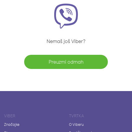
Nemaš još Viber?
Preuzmi odmah
VIBER
TVRTKA
Značajke
O Viberu