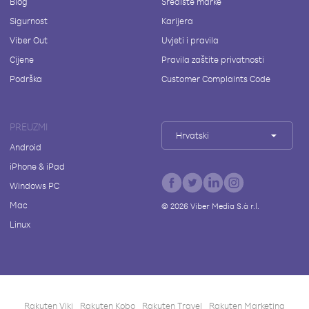
Blog
Središte marke
Sigurnost
Karijera
Viber Out
Uvjeti i pravila
Cijene
Pravila zaštite privatnosti
Podrška
Customer Complaints Code
PREUZMI
Hrvatski
Android
iPhone & iPad
Windows PC
Mac
©
2026
Viber Media S.à r.l.
Linux
Rakuten Viki
Rakuten Kobo
Rakuten Travel
Rakuten Marketing