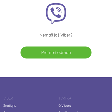
Nemaš još Viber?
Preuzmi odmah
VIBER
TVRTKA
Značajke
O Viberu