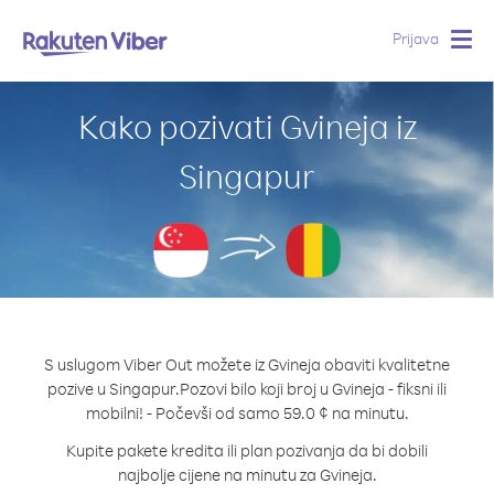
Prijava
Togg
navig
Kako pozivati Gvineja iz
Singapur
S uslugom Viber Out možete iz Gvineja obaviti kvalitetne
pozive u Singapur.
Pozovi bilo koji broj u Gvineja - fiksni ili
mobilni! - Počevši od samo 59.0 ¢ na minutu.
Kupite pakete kredita ili plan pozivanja da bi dobili
najbolje cijene na minutu za Gvineja.