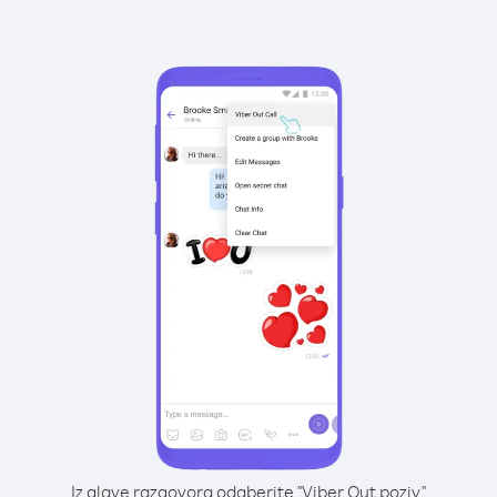
Iz glave razgovora odaberite "Viber Out poziv"