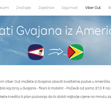
euzmi
Značajke
Zajednice
Sigurnost
Viber Out
B
ati Gvajana iz Ame
om Viber Out možete iz Gvajana obaviti kvalitetne pozive u Američk
bilo koji broj u Gvajana - fiksni ili mobilni! - Počevši od samo 37.0 ¢ na
kete kredita ili plan pozivanja da bi dobili najbolje cijene na minutu z