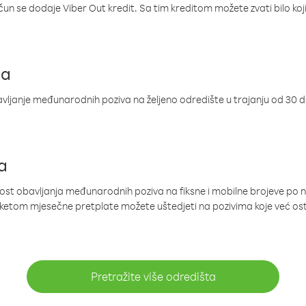
ačun se dodaje Viber Out kredit. Sa tim kreditom možete zvati bilo koj
ja
ljanje međunarodnih poziva na željeno odredište u trajanju od 30 
a
nost obavljanja međunarodnih poziva na fiksne i mobilne brojeve po 
paketom mjesečne pretplate možete uštedjeti na pozivima koje već os
Pretražite više odredišta