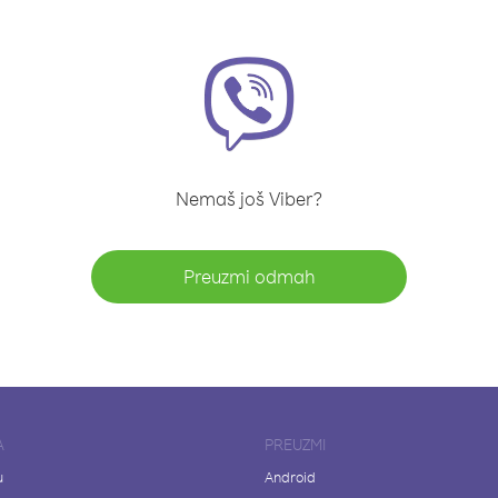
Nemaš još Viber?
Preuzmi odmah
A
PREUZMI
u
Android