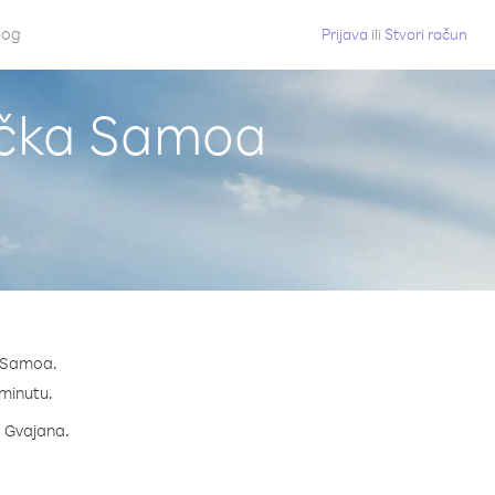
log
Prijava
ili
Stvori račun
rička Samoa
a Samoa.
 minutu.
a Gvajana.