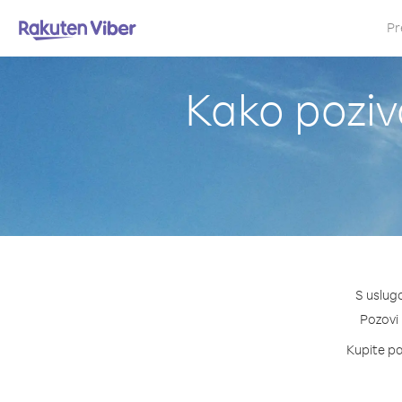
Pr
Kako poziv
S uslug
Pozovi 
Kupite pa