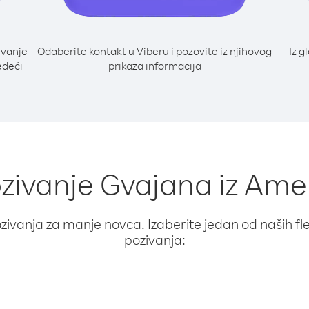
ivanje
Odaberite kontakt u Viberu i pozovite iz njihovog
Iz g
edeći
prikaza informacija
pozivanje Gvajana iz Am
ivanja za manje novca. Izaberite jedan od naših fleks
pozivanja: