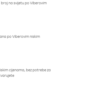
i broj na svijetu po Viberovim
dana po Viberovim niskim
niskim cijenama, bez potrebe za
tvarujete