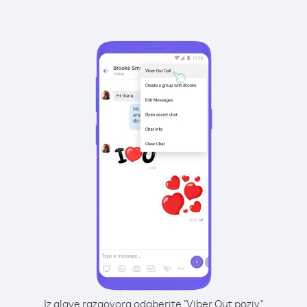
Iz glave razgovora odaberite "Viber Out poziv"