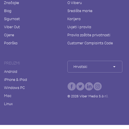
Značajke
O Viberu
Blog
Središte marke
Sigurnost
Karijera
Viber Out
Uvjeti i pravila
Cijene
Pravila zaštite privatnosti
Podrška
Customer Complaints Code
PREUZMI
Hrvatski
Android
iPhone & iPad
Windows PC
Mac
©
2026
Viber Media S.à r.l.
Linux