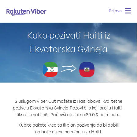
Prijava
Togg
navig
Kako pozivati Haiti iz
Ekvatorska Gvineja
S uslugom Viber Out možete iz Haiti obaviti kvalitetne
pozive u Ekvatorska Gvineja.
Pozovi bilo koji broj u Haiti -
fiksni ili mobilni! - Počevši od samo 39.0 ¢ na minutu.
Kupite pakete kredita ili plan pozivanja da bi dobili
najbolje cijene na minutu za Haiti.