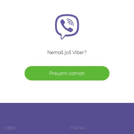
Nemaš još Viber?
Preuzmi odmah
VIBER
TVRTKA