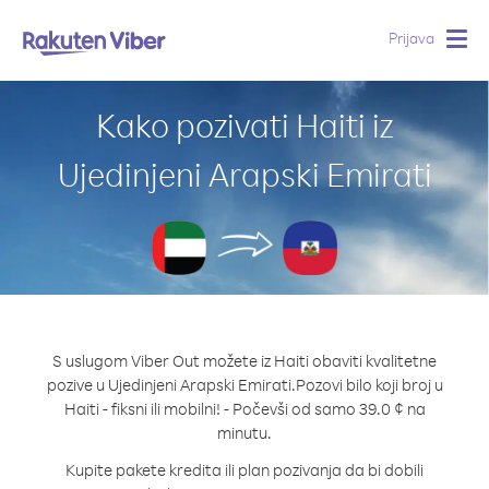
Prijava
Togg
navig
Kako pozivati Haiti iz
Ujedinjeni Arapski Emirati
S uslugom Viber Out možete iz Haiti obaviti kvalitetne
pozive u Ujedinjeni Arapski Emirati.
Pozovi bilo koji broj u
Haiti - fiksni ili mobilni! - Počevši od samo 39.0 ¢ na
minutu.
Kupite pakete kredita ili plan pozivanja da bi dobili