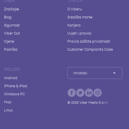
VIBER
TVRTKA
Značajke
O Viberu
Blog
Središte marke
Sigurnost
Karijera
Viber Out
Uvjeti i pravila
Cijene
Pravila zaštite privatnosti
Podrška
Customer Complaints Code
PREUZMI
Hrvatski
Android
iPhone & iPad
Windows PC
Mac
©
2026
Viber Media S.à r.l.
Linux