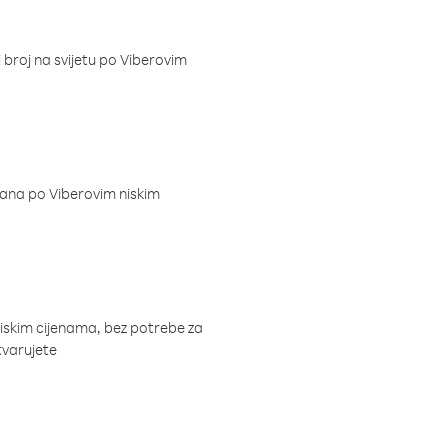
i broj na svijetu po Viberovim
dana po Viberovim niskim
niskim cijenama, bez potrebe za
tvarujete