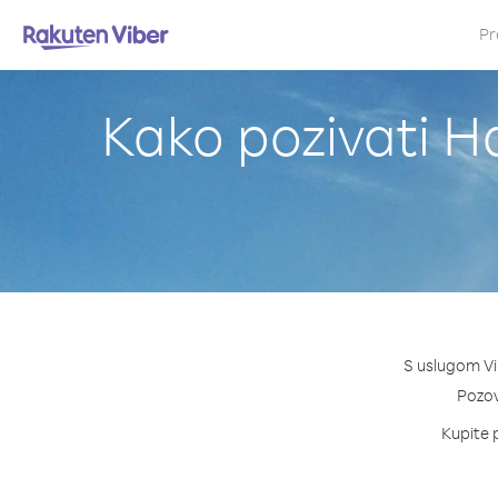
Pr
Kako pozivati Ha
S uslugom Vib
Pozovi
Kupite p