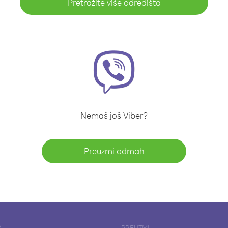
Pretražite više odredišta
Nemaš još Viber?
Preuzmi odmah
A
PREUZMI