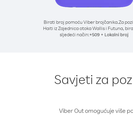
Birati broj pomoću Viber brojčanika.
Za poz
Haiti iz Zajednica otoka Wallis i Futuna, bir
sljedeći način:
+
+
509
Lokalni broj
Savjeti za poz
Viber Out omogućuje više poz