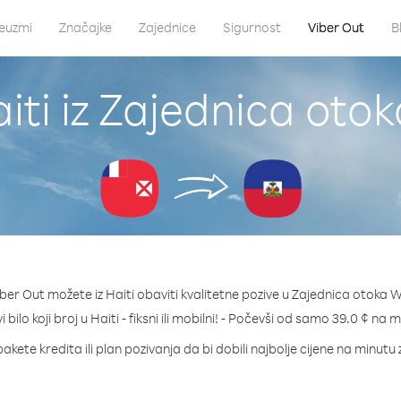
euzmi
Značajke
Zajednice
Sigurnost
Viber Out
B
iti iz Zajednica otok
er Out možete iz Haiti obaviti kvalitetne pozive u Zajednica otoka Wa
 bilo koji broj u Haiti - fiksni ili mobilni! - Počevši od samo 39.0 ¢ na 
akete kredita ili plan pozivanja da bi dobili najbolje cijene na minutu 