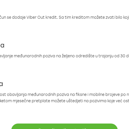
ačun se dodaje Viber Out kredit. Sa tim kreditom možete zvati bilo koj
ja
ljanje međunarodnih poziva na željeno odredište u trajanju od 30 
a
nost obavljanja međunarodnih poziva na fiksne i mobilne brojeve po 
paketom mjesečne pretplate možete uštedjeti na pozivima koje već os