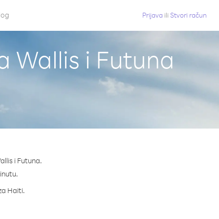
log
Prijava
ili
Stvori račun
a Wallis i Futuna
llis i Futuna.
minutu.
za Haiti.