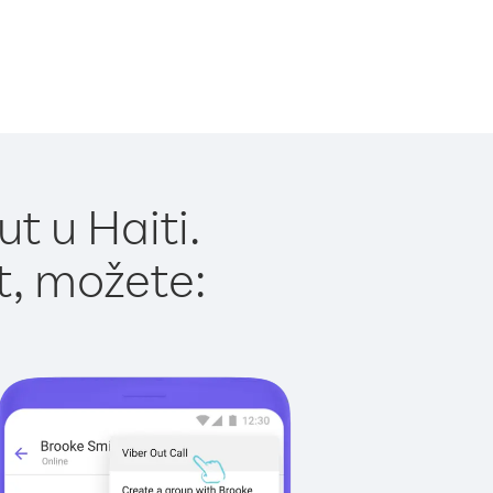
t u Haiti.
t, možete: