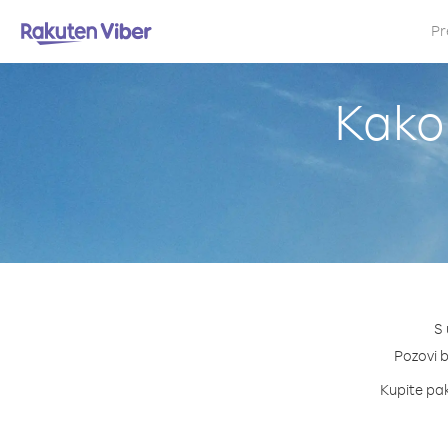
Pr
Kako 
S 
Pozovi b
Kupite pak