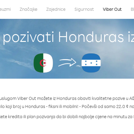
euzmi
Značajke
Zajednice
Sigurnost
Viber Out
B
pozivati Honduras iz
uslugom Viber Out možete iz Honduras obaviti kvalitetne pozive u Alž
ilo koji broj u Honduras - fiksni ili mobilni! - Počevši od samo 22.0 ¢ n
ete kredita ili plan pozivanja da bi dobili najbolje cijene na minutu z