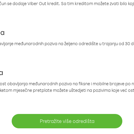
ačun se dodaje Viber Out kredit. Sa tim kreditom možete zvati bilo koj
ja
ljanje međunarodnih poziva na željeno odredište u trajanju od 30 
a
nost obavljanja međunarodnih poziva na fiksne i mobilne brojeve po 
paketom mjesečne pretplate možete uštedjeti na pozivima koje već os
Pretražite više odredišta