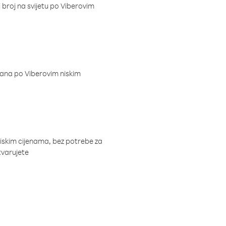
i broj na svijetu po Viberovim
dana po Viberovim niskim
niskim cijenama, bez potrebe za
tvarujete