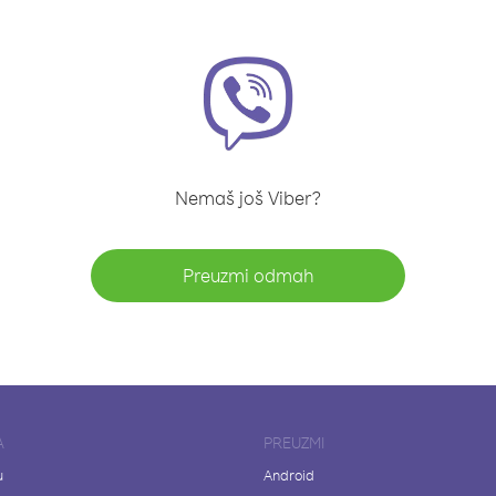
Nemaš još Viber?
Preuzmi odmah
A
PREUZMI
u
Android