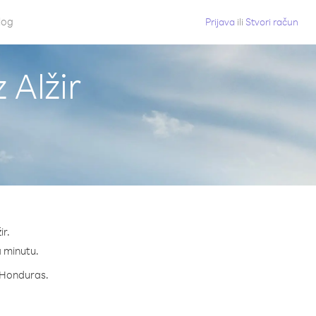
log
Prijava
ili
Stvori račun
 Alžir
ir.
a minutu.
a Honduras.