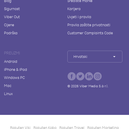
Blog
Središte marke
Sigurnost
Karijera
Viber Out
Uvjeti i pravila
Cijene
Pravila zaštite privatnosti
Podrška
Customer Complaints Code
PREUZMI
Hrvatski
Android
iPhone & iPad
Windows PC
Mac
©
2026
Viber Media S.à r.l.
Linux
Rakuten Viki
Rakuten Kobo
Rakuten Travel
Rakuten Marketing