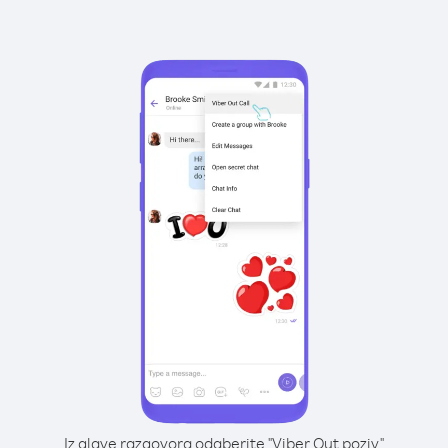
Iz glave razgovora odaberite "Viber Out poziv"