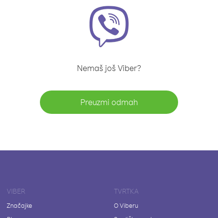
Nemaš još Viber?
Preuzmi odmah
VIBER
TVRTKA
Značajke
O Viberu