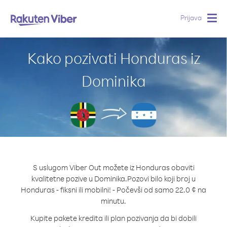
Prijava
Togg
navig
Kako pozivati Honduras iz
Dominika
S uslugom Viber Out možete iz Honduras obaviti
kvalitetne pozive u Dominika.
Pozovi bilo koji broj u
Honduras - fiksni ili mobilni! - Počevši od samo 22.0 ¢ na
minutu.
Kupite pakete kredita ili plan pozivanja da bi dobili