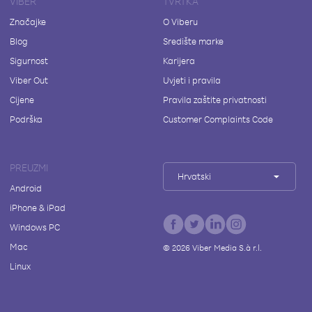
VIBER
TVRTKA
Značajke
O Viberu
Blog
Središte marke
Sigurnost
Karijera
Viber Out
Uvjeti i pravila
Cijene
Pravila zaštite privatnosti
Podrška
Customer Complaints Code
PREUZMI
Hrvatski
Android
iPhone & iPad
Windows PC
Mac
©
2026
Viber Media S.à r.l.
Linux